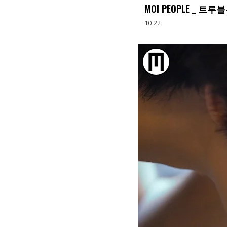
MOI PEOPLE _ 트
10-22